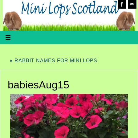
«
RABBIT NAMES FOR MINI LOPS
babiesAug15