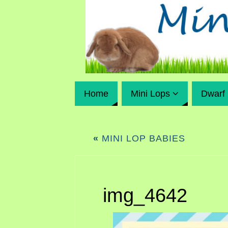
Home
Mini Lops
Dwarf
«
MINI LOP BABIES
img_4642