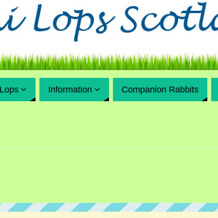
 Lops
Information
Companion Rabbits